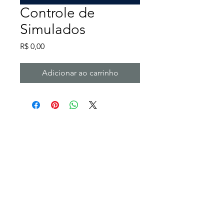
Controle de
Simulados
Preço
R$ 0,00
Adicionar ao carrinho
Perguntas Frequentes
Política da Loja
Política de Privacidade
Política de troca, devolução e reembolso
CONTATO
contato@revolucaodaaprendizagem.co