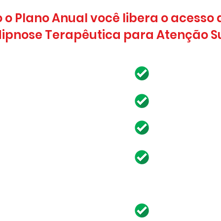
 o Plano Anual você libera o acesso
Hipnose Terapêutica para Atenção S
nteúdo completo.
Download de
as em 5 fases.
Download de
r
Comunidade 
os
Inicie a ass
s
Para o plano
assinantes do plano
Assista as a
s para assinantes.