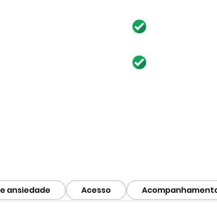
inclusive no 
Suporte da e
Recomendad
to, parcele no cartão e
ansiedade.
 e ansiedade
Acesso
Acompanhament