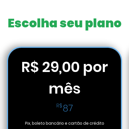
Escolha seu plano
R$ 29,00 por
mês
87R$
R$
87
Pix, boleto bancário e cartão de crédito