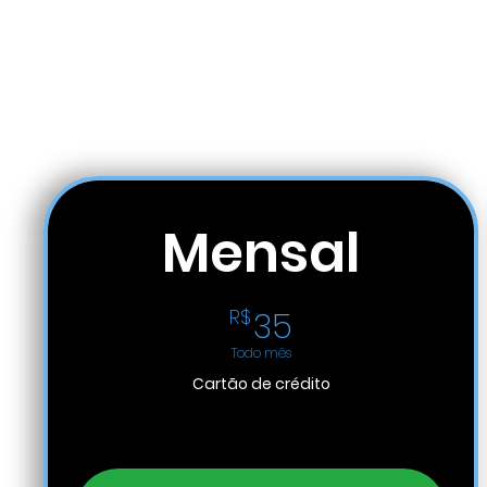
Mensal
35R$
R$
35
Todo mês
Cartão de crédito