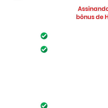
Assinando
bônus de 
Acesso imediato ao co
Mais de 60 aulas dividid
Aprendendo a Aprende
Técnicas de Estudo
O Emocional e os Estud
Ferramentas Poderosa
Módulo Bônus para 
anual
Acesso a lives exclusiva