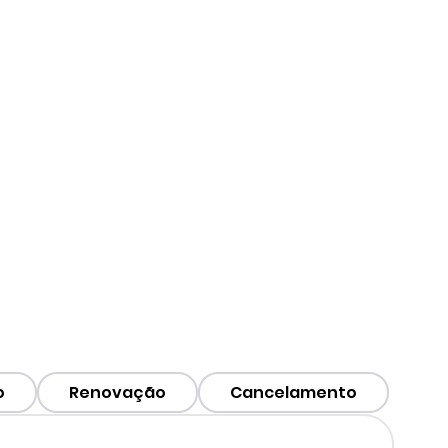
seu celular.
quipe.
o para quem tem TDAH e
o
Renovação
Cancelamento