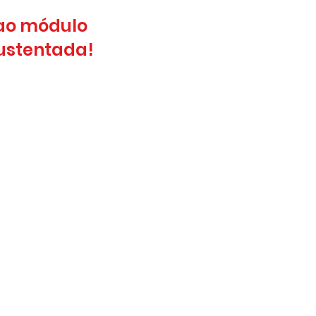
 ao módulo
ustentada!
 mais de 30 ferramentas.
 simulados.
exclusiva.
inatura quando quiser
 trimestral e anual.
ulas por qualquer dispositivo,