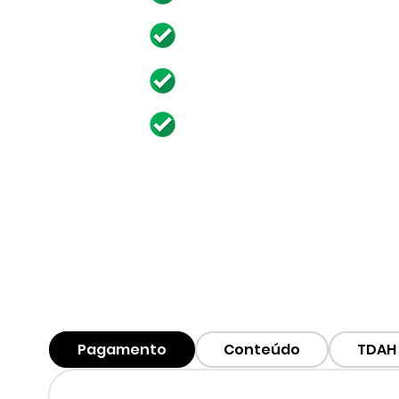
Aulas práticas.
Acesso as aulas novas.
Pague por Pix, por bole
mais.
Pagamento
Conteúdo
TDAH